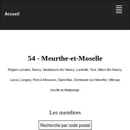
Toggle
naviga
Accueil
54 - Meurthe-et-Moselle
Région Lorraine, Nancy, Vandœuvre-lès-Nancy, Lunéville, Toul, Villers-lès-Nancy,
Laxou, Longwy, Pont-à-Mousson, Saint-Max, Dombasle-sur-Meurthe, Villerupt,
Jarville-la-Malgrange.
Les membres
Recherche par code postal