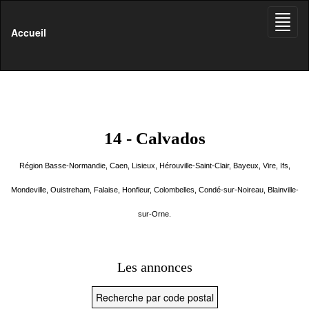
Toggle
naviga
Accueil
14 - Calvados
Région Basse-Normandie, Caen, Lisieux, Hérouville-Saint-Clair, Bayeux, Vire, Ifs,
Mondeville, Ouistreham, Falaise, Honfleur, Colombelles, Condé-sur-Noireau, Blainville-
sur-Orne.
Les annonces
Recherche par code postal