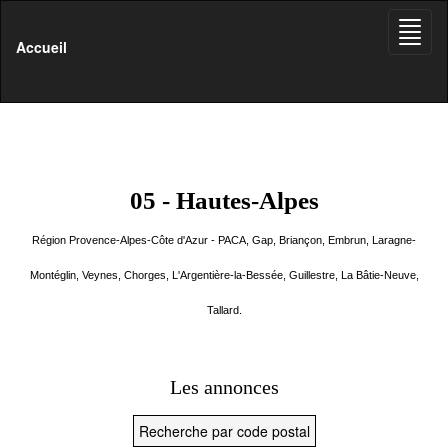
Toggle
naviga
Accueil
05 - Hautes-Alpes
Région Provence-Alpes-Côte d'Azur - PACA, Gap, Briançon, Embrun, Laragne-
Montéglin, Veynes, Chorges, L'Argentière-la-Bessée, Guillestre, La Bâtie-Neuve,
Tallard.
Les annonces
Recherche par code postal